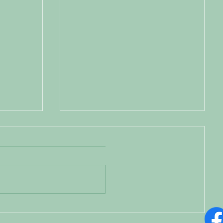
en
Ze slapen zelfs in hun
tuinhuis!