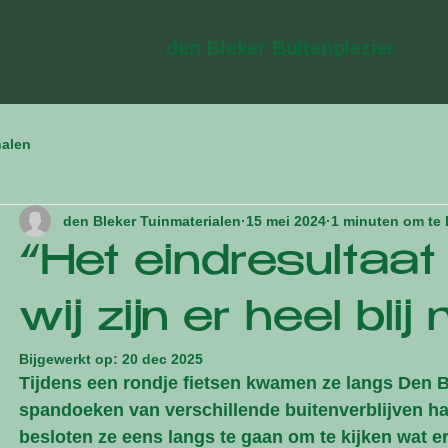
den Bleker Buitenplezier
halen
den Bleker Tuinmaterialen
15 mei 2024
1 minuten om te 
“Het eindresultaat 
wij zijn er heel blij
Bijgewerkt op:
20 dec 2025
Tijdens een rondje fietsen kwamen ze langs Den B
spandoeken van verschillende buitenverblijven han
besloten ze eens langs te gaan om te kijken wat e