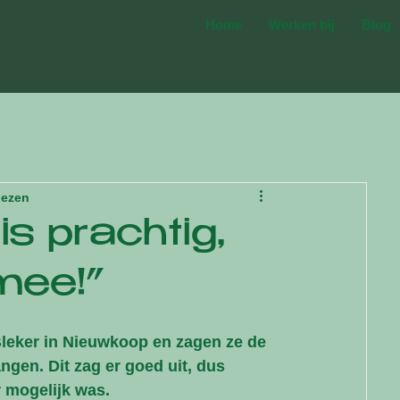
Home
Werken bij
Blog
lezen
is prachtig,
 mee!”
leker in Nieuwkoop en zagen ze de 
gen. Dit zag er goed uit, dus 
r mogelijk was.