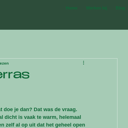
Home
Werken bij
Blog
lezen
erras
at doe je dan? Dat was de vraag. 
l dicht is vaak te warm, helemaal 
n zelf al op uit dat het geheel open 