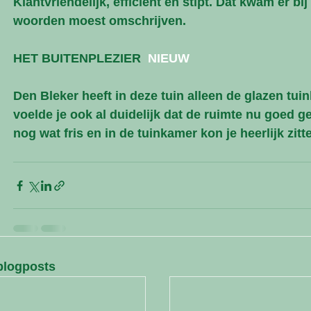
Klantvriendelijk, efficiënt en stipt. Dat kwam er bij
woorden moest omschrijven.
HET BUITENPLEZIER  
NIEUW
Den Bleker heeft in deze tuin alleen de glazen tui
voelde je ook al duidelijk dat de ruimte nu goed g
nog wat fris en in de tuinkamer kon je heerlijk zitte
blogposts