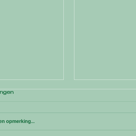
ngen
en opmerking...